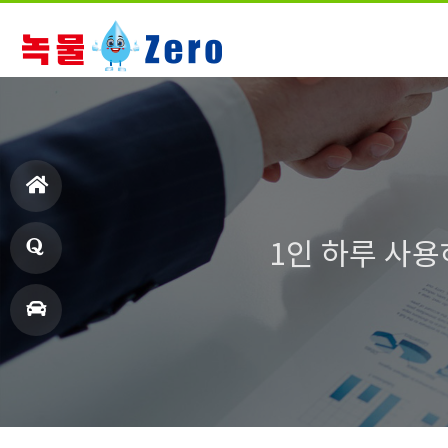
홈
1인 하루 사용
으
Q&
로
A
오
시