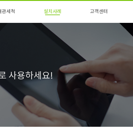
배관세척
설치사례
고객센터
점과 해결점
배관세척
설치사례
자주묻는질문
영상자료
물로 사용하세요!