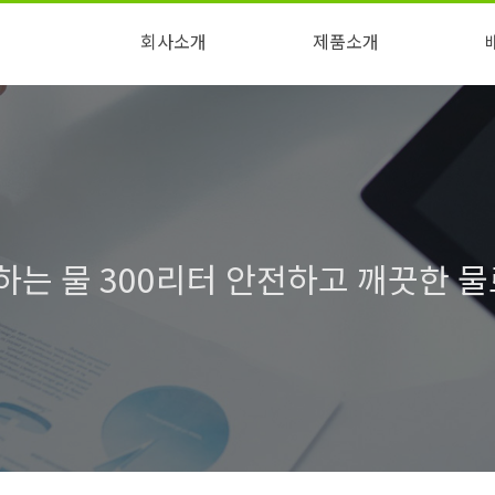
회사소개
제품소개
특허/인증
오시는 길
회사소개
사업소개
연혁
기대효과 및 사례
녹물제로
문제
하는 물 300리터 안전하고 깨끗한 