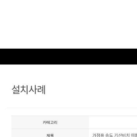
는
길
설치사례
카테고리
가정용 송도 기산비치 아
제목