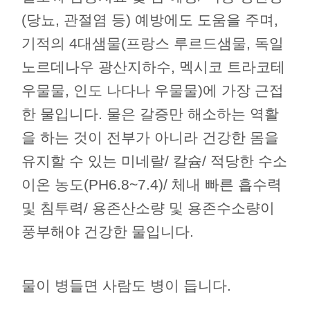
(당뇨, 관절염 등) 예방에도 도움을 주며,
기적의 4대샘물(프랑스 루르드샘물, 독일
노르데나우 광산지하수, 멕시코 트라코테
우물물, 인도 나다나 우물물)에 가장 근접
한 물입니다. 물은 갈증만 해소하는 역활
을 하는 것이 전부가 아니라 건강한 몸을
유지할 수 있는 미네랄/ 칼슘/ 적당한 수소
이온 농도(PH6.8~7.4)/ 체내 빠른 흡수력
및 침투력/ 용존산소량 및 용존수소량이
풍부해야 건강한 물입니다.
물이 병들면 사람도 병이 듭니다.