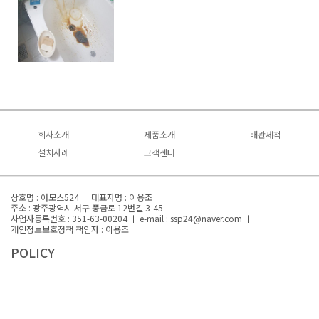
회사소개
제품소개
배관세척
회사소개
설치사례
녹물제로
고객센터
배관세척
사업소개
설치사례
기대효과 및 사례
자주묻는질문
문제점과 해결점
연혁
영상자료
상호명 : 아모스524 ㅣ 대표자명 : 이용조
특허/인증
주소 : 광주광역시 서구 풍금로 12번길 3-45 ㅣ
대표전화 : 1522-0510
사업자등록번호 : 351-63-00204 ㅣ
e-mail : ssp24@naver.com ㅣ
오시는 길
개인정보보호정책 책임자 : 이용조
POLICY
모든 컨텐츠의 무단복제 및 재판매를 금지합니다.
Copyright(c) 아모스524 All Rights Reserved.
녹물제로.com