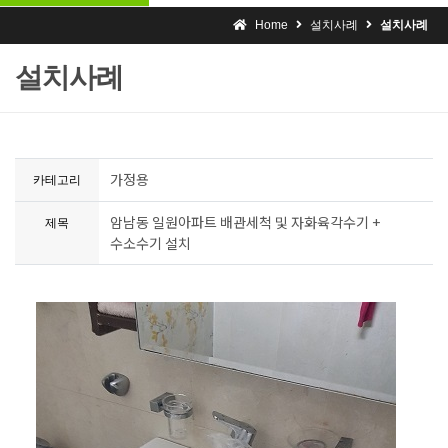
Home
설치사례
설치사례
설치사례
가정용
카테고리
암남동 일원아파트 배관세척 및 자화육각수기 +
제목
수소수기 설치