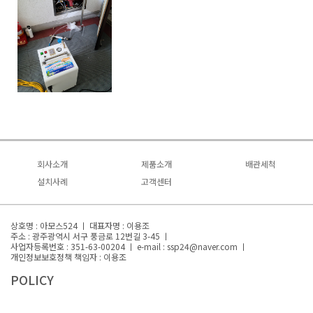
회사소개
제품소개
배관세척
회사소개
설치사례
녹물제로
고객센터
배관세척
사업소개
설치사례
기대효과 및 사례
자주묻는질문
문제점과 해결점
연혁
영상자료
상호명 : 아모스524 ㅣ 대표자명 : 이용조
특허/인증
주소 : 광주광역시 서구 풍금로 12번길 3-45 ㅣ
대표전화 : 1522-0510
사업자등록번호 : 351-63-00204 ㅣ
e-mail : ssp24@naver.com ㅣ
오시는 길
개인정보보호정책 책임자 : 이용조
POLICY