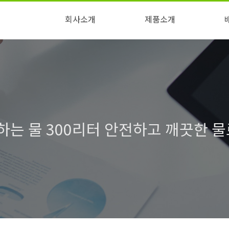
회사소개
제품소개
특허/인증
오시는 길
회사소개
사업소개
연혁
기대효과 및 사례
녹물제로
문제
하는 물 300리터 안전하고 깨끗한 