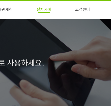
배관세척
설치사례
고객센터
점과 해결점
배관세척
설치사례
자주묻는질문
영상자료
물로 사용하세요!