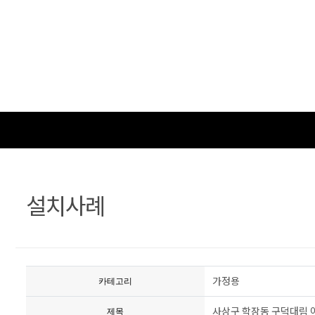
는
길
설치사례
가정용
카테고리
사상구 학장동 구덕대림 
제목