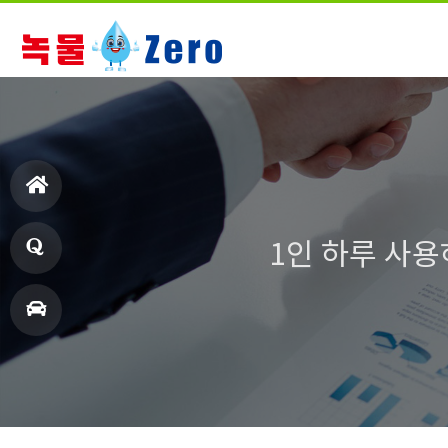
홈
1인 하루 사용
으
Q&
로
A
오
시