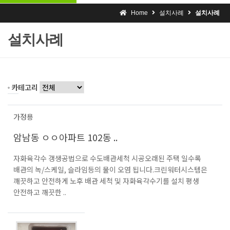
Home
설치사례
설치사례
설치사례
카테고리
가정용
암남동 ㅇㅇ아파트 102동 ..
자화육각수 갱생공법으로 수도배관세척 시공오래된 주택 일수록
배관의 녹/스케일, 슬라임등의 물이 오염 됩니다.크린워터시스템은
깨끗하고 안전하게 노후 배관 세척 및 자화육각수기를 설치 평생
안전하고 깨끗한 ..