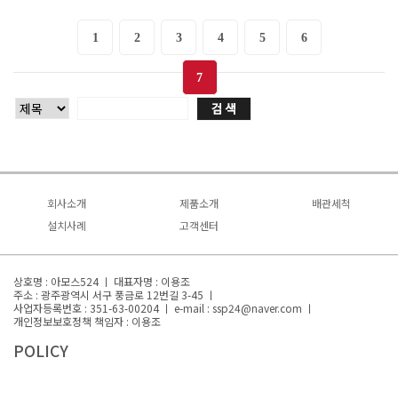
1
2
3
4
5
6
7
회사소개
제품소개
배관세척
회사소개
설치사례
녹물제로
고객센터
배관세척
사업소개
설치사례
기대효과 및 사례
자주묻는질문
문제점과 해결점
연혁
영상자료
상호명 : 아모스524 ㅣ 대표자명 : 이용조
특허/인증
주소 : 광주광역시 서구 풍금로 12번길 3-45 ㅣ
대표전화 : 1522-0510
사업자등록번호 : 351-63-00204 ㅣ
e-mail : ssp24@naver.com ㅣ
오시는 길
개인정보보호정책 책임자 : 이용조
POLICY
모든 컨텐츠의 무단복제 및 재판매를 금지합니다.